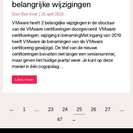
belangrijke wijzigingen
Door
Bert Knot
16 april 2019
VMware heeft 2 belangrijke wijzigingen in de structuur
van de VMware certificeringen doorgevoerd. VMware
certificeringen: wijziging in benamingMet ingang van 2019
heeft VMware de benamingen van de VMware
certificering gewijzigd. De titel van de nieuwe
certificeringen bevatten niet langer een versienummer,
maar geven het huidige jaartal weer. Je kunt op deze
manier in één oogopslag…
Lees meer
←
1
…
23
24
25
26
27
…
47
→