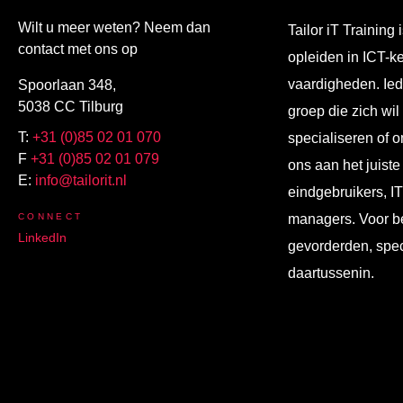
Wilt u meer weten? Neem dan
Tailor iT Training i
contact met ons op
opleiden in ICT-k
vaardigheden. Ied
Spoorlaan 348,
5038 CC Tilburg
groep die zich wil
T:
+31 (0)85 02 01 070
specialiseren of o
F
+31 (0)85 02 01 079
ons aan het juiste
E:
info@tailorit.nl
eindgebruikers, I
CONNECT
managers. Voor b
LinkedIn
gevorderden, spec
daartussenin.