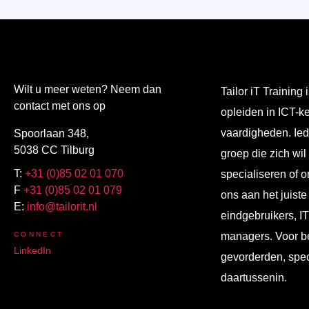
Wilt u meer weten? Neem dan
Tailor iT Training i
contact met ons op
opleiden in ICT-k
vaardigheden. Ied
Spoorlaan 348,
5038 CC Tilburg
groep die zich wil
T:
+31 (0)85 02 01 070
specialiseren of o
F
+31 (0)85 02 01 079
ons aan het juiste
E:
info@tailorit.nl
eindgebruikers, I
CONNECT
managers. Voor b
LinkedIn
gevorderden, spec
daartussenin.