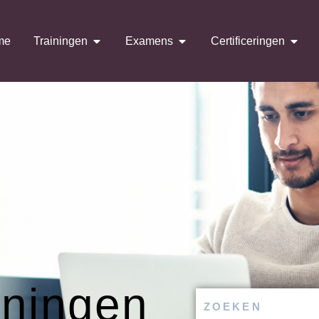
me
Trainingen
Examens
Certificeringen
iningen