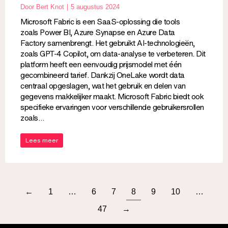
Door
Bert Knot
5 augustus 2024
Microsoft Fabric is een SaaS-oplossing die tools
zoals Power BI, Azure Synapse en Azure Data
Factory samenbrengt. Het gebruikt AI-technologieën,
zoals GPT-4 Copilot, om data-analyse te verbeteren. Dit
platform heeft een eenvoudig prijsmodel met één
gecombineerd tarief. Dankzij OneLake wordt data
centraal opgeslagen, wat het gebruik en delen van
gegevens makkelijker maakt. Microsoft Fabric biedt ook
specifieke ervaringen voor verschillende gebruikersrollen
zoals…
Lees meer
←
1
…
6
7
8
9
10
…
47
→