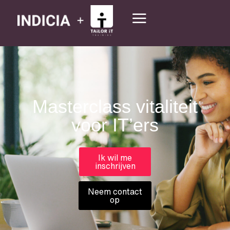
Masterclass vitaliteit
voor IT’ers
Ik wil me
inschrijven
Neem contact
op