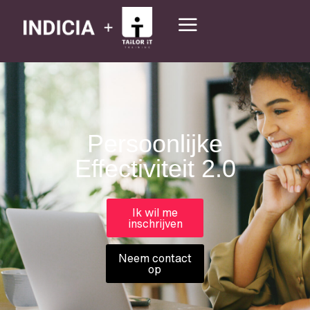
Persoonlijke
Effectiviteit 2.0
Ik wil me
inschrijven
Neem contact
op