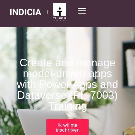
Create and manage
model-driven apps
with Power Apps and
Dataverse (PL-7003)
Training
Ik wil me
inschrijven