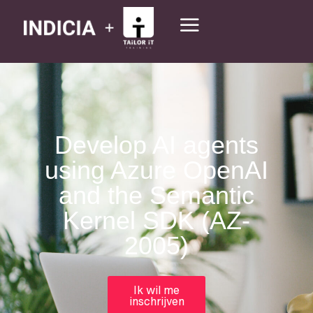
Develop AI agents
using Azure OpenAI
and the Semantic
Kernel SDK (AZ-
2005)
Ik wil me
inschrijven