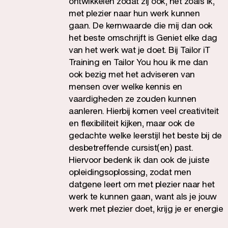
ontwikkelen zodat zij ook, net zoals ik,
met plezier naar hun werk kunnen
gaan. De kernwaarde die mij dan ook
het beste omschrijft is Geniet elke dag
van het werk wat je doet. Bij Tailor iT
Training en Tailor You hou ik me dan
ook bezig met het adviseren van
mensen over welke kennis en
vaardigheden ze zouden kunnen
aanleren. Hierbij komen veel creativiteit
en flexibiliteit kijken, maar ook de
gedachte welke leerstijl het beste bij de
desbetreffende cursist(en) past.
Hiervoor bedenk ik dan ook de juiste
opleidingsoplossing, zodat men
datgene leert om met plezier naar het
werk te kunnen gaan, want als je jouw
werk met plezier doet, krijg je er energie
van, ben je veel productiever en word je