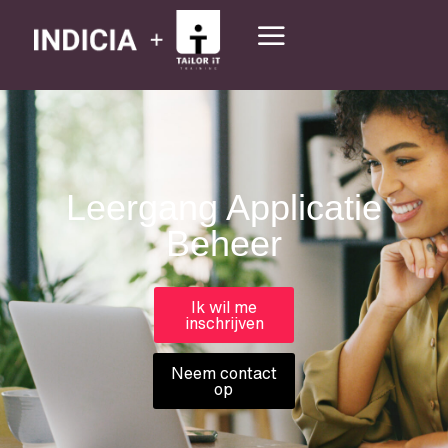
Leergang Applicatie
Beheer
Ik wil me
inschrijven
Neem contact
op