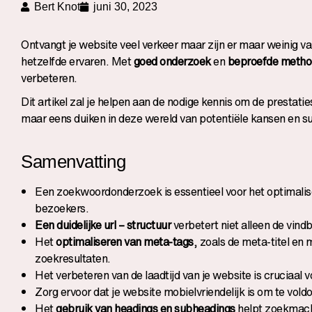
Bert Knot
juni 30, 2023
Ontvangt je website veel verkeer maar zijn er maar weinig va
hetzelfde ervaren. Met
goed onderzoek
en
beproefde metho
verbeteren.
Dit artikel zal je helpen aan de nodige kennis om de prestat
maar eens duiken in deze wereld van potentiële kansen en s
Samenvatting
Een zoekwoordonderzoek is essentieel voor het optimalise
bezoekers.
Een duidelijke url – structuur
verbetert niet alleen de vind
Het
optimaliseren van meta-tags
, zoals de meta-titel en
zoekresultaten.
Het verbeteren van de laadtijd van je website is cruciaal 
Zorg ervoor dat je website mobielvriendelijk is om te vol
Het
gebruik van headings en subheadings
helpt zoekmachi