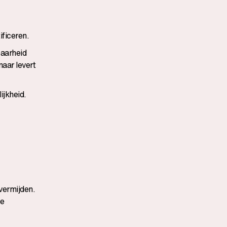
ificeren.
baarheid
aar levert
ijkheid.
vermijden.
te