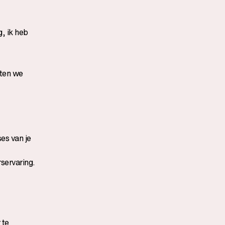
g, ik heb
aten we
es van je
rservaring.
 te