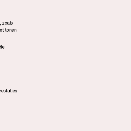
, zoals
het tonen
ële
restaties