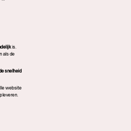
delijk
is.
 als de
de snelheid
lle website
opleveren.