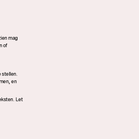
ezien mag
n of
stellen.
rmen, en
eksten. Let