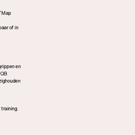
 TMap
aar of in
grippen en
STQB
ezighouden
training
.