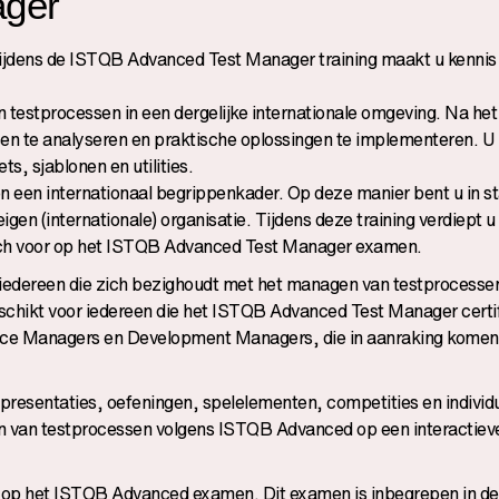
ager
 Tijdens de ISTQB Advanced Test Manager training maakt u kennis
 testprocessen in een dergelijke internationale omgeving. Na het
ssen te analyseren en praktische oplossingen te implementeren. U 
s, sjablonen en utilities.
een internationaal begrippenkader. Op deze manier bent u in st
gen (internationale) organisatie. Tijdens deze training verdiept 
ch voor op het ISTQB Advanced Test Manager examen.
iedereen die zich bezighoudt met het managen van testprocessen
schikt voor iedereen die het ISTQB Advanced Test Manager certif
ance Managers en Development Managers, die in aanraking komen
resentaties, oefeningen, spelelementen, competities en individ
n van testprocessen volgens ISTQB Advanced op een interactiev
 op het ISTQB Advanced examen. Dit examen is inbegrepen in d