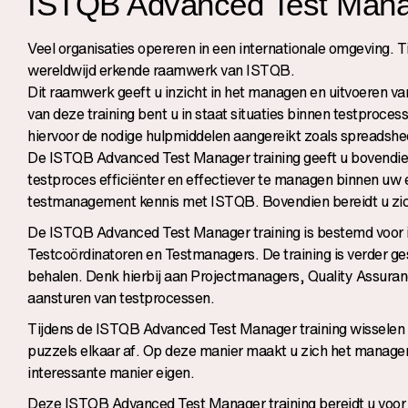
ISTQB Advanced Test Man
Veel organisaties opereren in een internationale omgeving.
wereldwijd erkende raamwerk van ISTQB.
Dit raamwerk geeft u inzicht in het managen en uitvoeren van
van deze training bent u in staat situaties binnen testproce
hiervoor de nodige hulpmiddelen aangereikt zoals spreadsheet
De ISTQB Advanced Test Manager training geeft u bovendien 
testproces efficiënter en effectiever te managen binnen uw ei
testmanagement kennis met ISTQB. Bovendien bereidt u zi
De
ISTQB Advanced Test Manager training
is bestemd voor 
Testcoördinatoren en Testmanagers. De training is verder ge
behalen. Denk hierbij aan Projectmanagers, Quality Assur
aansturen van testprocessen.
Tijdens de ISTQB Advanced Test Manager training wisselen p
puzzels elkaar af. Op deze manier maakt u zich het manage
interessante manier eigen.
Deze ISTQB Advanced Test Manager training bereidt u voor