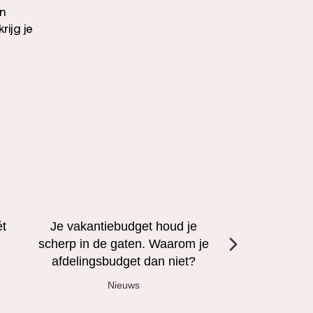
en
rijg je
ét
Je vakantiebudget houd je
De deur op
scherp in de gaten. Waarom je
digital
afdelingsbudget dan niet?
Nieuws