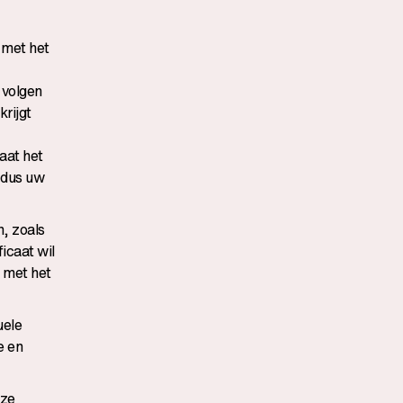
 met het
 volgen
krijgt
aat het
u dus uw
, zoals
icaat wil
 met het
uele
e en
eze