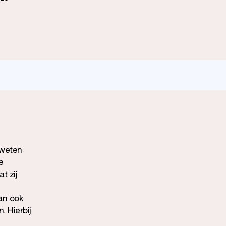
 weten
e
t zij
dan ook
 Hierbij