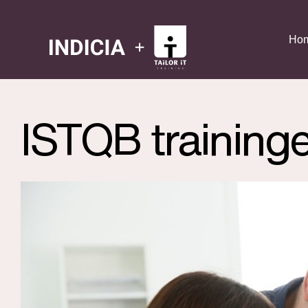
Ho
ISTQB training