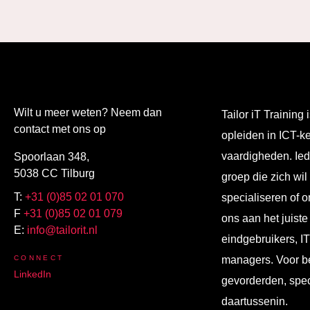
Wilt u meer weten? Neem dan
Tailor iT Training i
contact met ons op
opleiden in ICT-k
vaardigheden. Ied
Spoorlaan 348,
5038 CC Tilburg
groep die zich wil
T:
+31 (0)85 02 01 070
specialiseren of o
F
+31 (0)85 02 01 079
ons aan het juiste
E:
info@tailorit.nl
eindgebruikers, I
CONNECT
managers. Voor b
LinkedIn
gevorderden, spec
daartussenin.