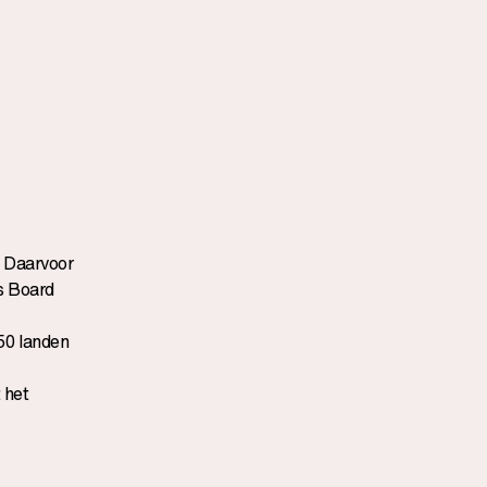
. Daarvoor
s Board
50 landen
 het