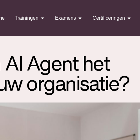
me
Trainingen
Examens
Certificeringen
 AI Agent het
uw organisatie?