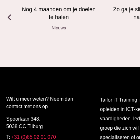
Nog 4 maanden om je doelen
Zo ga je s
te halen
na
Nieuws
Wilt u meer weten? Neem dan
Tailor iT Training i
contact met ons op
opleiden in ICT-k
vaardigheden. Ied
Spoorlaan 348,
5038 CC Tilburg
groep die zich wil
T:
+31 (0)85 02 01 070
specialiseren of o