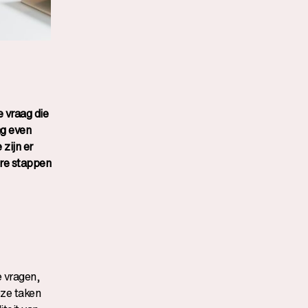
 vraag die
ng even
 zijn er
ere stappen
e vragen,
eze taken