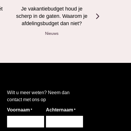
ét
Je vakantiebudget houd je
De deur op
scherp in de gaten. Waarom je
digital
afdelingsbudget dan niet?
Nieuws
Wilt u meer weten? Neem dan
contact met ons op
Voornaam
Achternaam
*
*