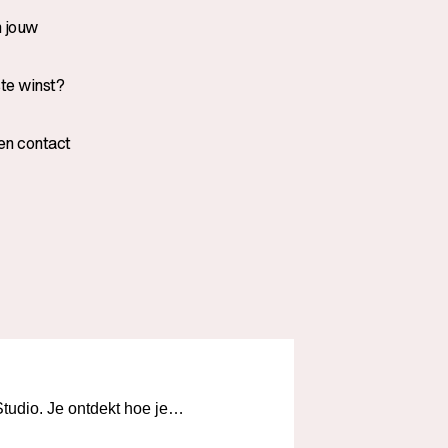
n jouw
ste winst?
en contact
tudio. Je ontdekt hoe je…
Ontdek de essentië