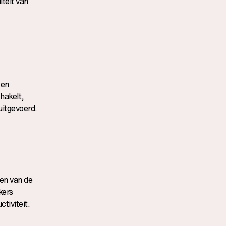
iteit van
 en
hakelt,
uitgevoerd.
den van de
kers
tiviteit.