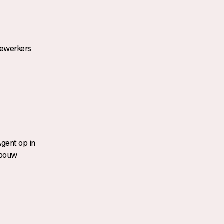
dewerkers
Agent op in
n bouw