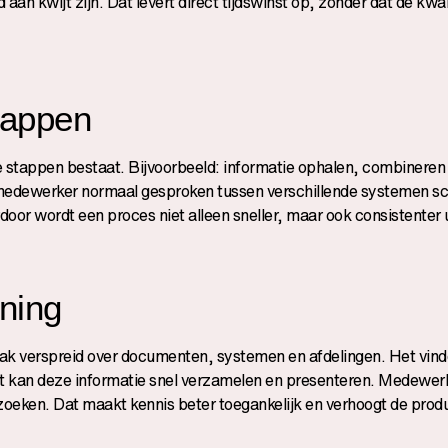
an kwijt zijn. Dat levert direct tijdswinst op, zonder dat de kwal
tappen
e stappen bestaat. Bijvoorbeeld: informatie ophalen, combineren
medewerker normaal gesproken tussen verschillende systemen sc
or wordt een proces niet alleen sneller, maar ook consistenter 
ning
vaak verspreid over documenten, systemen en afdelingen. Het vin
gent kan deze informatie snel verzamelen en presenteren. Medewer
zoeken. Dat maakt kennis beter toegankelijk en verhoogt de produc