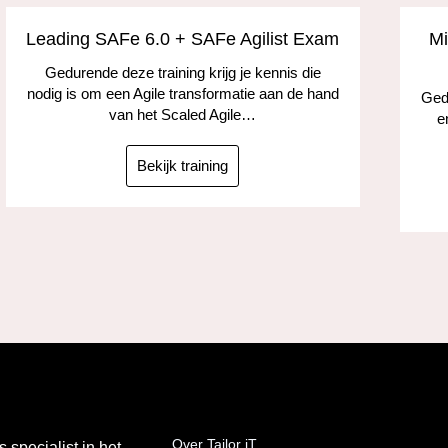
Leading SAFe 6.0 + SAFe Agilist Exam
Mi
Gedurende deze training krijg je kennis die
nodig is om een Agile transformatie aan de hand
Gedu
van het Scaled Agile…
e
Bekijk training
Over Tailor iT
s specialist in het