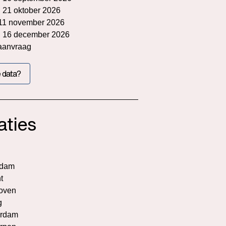
n 21 oktober 2026
 11 november 2026
n 16 december 2026
aanvraag
 data?
aties
rdam
t
oven
g
rdam