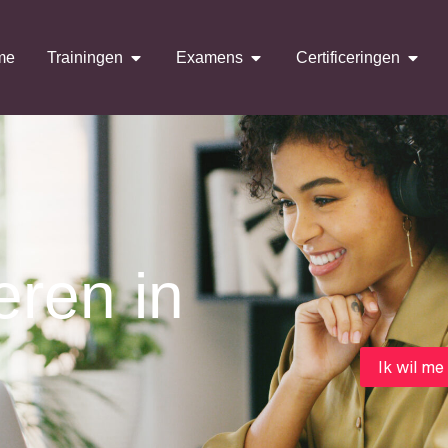
me
Trainingen
Examens
Certificeringen
ren in
Ik wil me