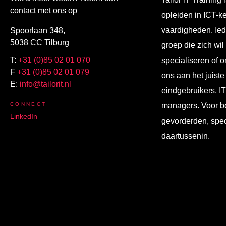
contact met ons op
opleiden in ICT-k
vaardigheden. Ied
Spoorlaan 348,
5038 CC Tilburg
groep die zich wil
T:
+31 (0)85 02 01 070
specialiseren of o
F
+31 (0)85 02 01 079
ons aan het juiste
E:
info@tailorit.nl
eindgebruikers, I
CONNECT
managers. Voor b
LinkedIn
gevorderden, spec
daartussenin.