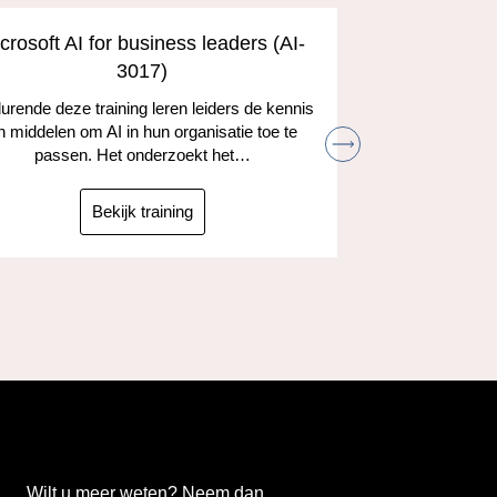
crosoft AI for business leaders (AI-
Develop A
3017)
and the
rende deze training leren leiders de kennis
n middelen om AI in hun organisatie toe te
Leer hoe je
passen. Het onderzoekt het…
kunt gebruik
taken
ta
Bekijk training
Wilt u meer weten? Neem dan