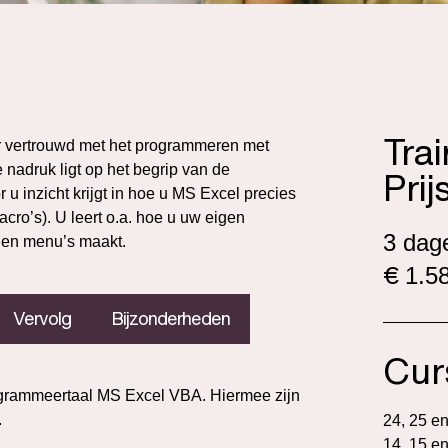
Tra
r vertrouwd met het programmeren met
 nadruk ligt op het begrip van de
Prij
 u inzicht krijgt in hoe u MS Excel precies
ro’s). U leert o.a. hoe u uw eigen
3 dag
s en menu’s maakt.
€
1.58
Vervolg
Bijzonderheden
Cur
ogrammeertaal MS Excel VBA. Hiermee zijn
.
24, 25 e
14, 15 e