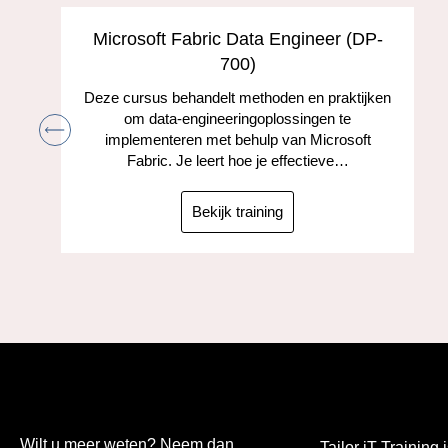
s
Microsoft Fabric Data Engineer (DP-
700)
Deze cursus behandelt methoden en praktijken
om data-engineeringoplossingen te
implementeren met behulp van Microsoft
Fabric. Je leert hoe je effectieve…
Bekijk training
Wilt u meer weten? Neem dan
Tailor iT Training i