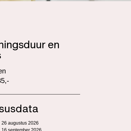
iningsduur en
s
en
5,-
susdata
n 26 augustus 2026
n 16 september 2026