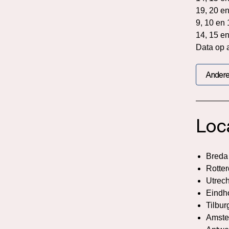
19, 20 e
9, 10 en
14, 15 e
Data op 
Andere
Loc
Breda
Rotte
Utrech
Eindh
Tilbur
Amste