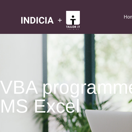
Ho
VBA programme
MS Excel