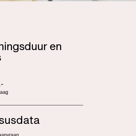
iningsduur en
s
-
raag
susdata
aanvraag