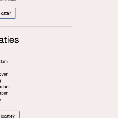
 data?
aties
rdam
t
oven
g
rdam
rpen
e
 locatie?