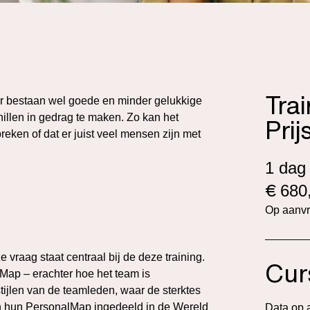
Tra
Er bestaan wel goede en minder gelukkige
illen in gedrag te maken. Zo kan het
Prij
eken of dat er juist veel mensen zijn met
1 dag
€
680,
Op aanv
vraag staat centraal bij de deze training.
Cur
Map – erachter hoe het team is
ijlen van de teamleden, waar de sterktes
n hun PersonalMap ingedeeld in de Wereld
Data op 