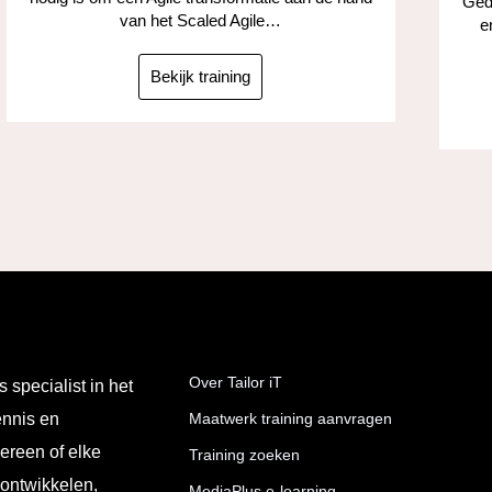
Gedu
van het Scaled Agile…
e
Bekijk training
Over Tailor iT
s specialist in het
ennis en
Maatwerk training aanvragen
ereen of elke
Training zoeken
 ontwikkelen,
MediaPlus e-learning