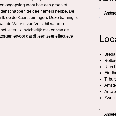
 één oogopslag toont hoe een groep of
seigenschappen de deelnemers hebbe. De
Andere
n Ik op de Kaart trainingen. Deze training is
n van de Wereld van Verschil waarop
het letterlijk inzichtelijk maken van de
Loc
 zorgen ervoor dat dit een zeer effectieve
Breda
Rotte
Utrech
Eindh
Tilbur
Amste
Antwe
Zwoll
Andere