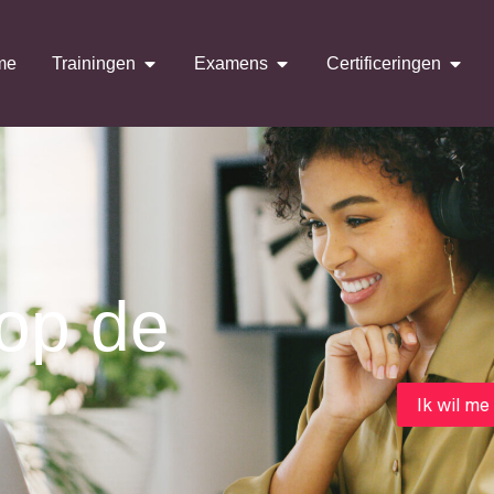
me
Trainingen
Examens
Certificeringen
 op de
Ik wil me