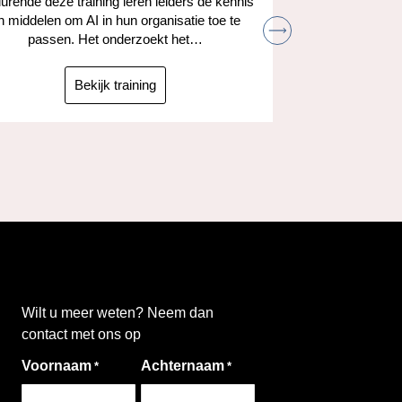
rende deze training leren leiders de kennis
n middelen om AI in hun organisatie toe te
Leer hoe je
passen. Het onderzoekt het…
kunt gebruik
taken
ta
Bekijk training
Wilt u meer weten? Neem dan
contact met ons op
Voornaam
Achternaam
*
*