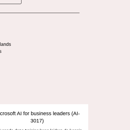
l
lands
s
crosoft AI for business leaders (AI-
Develop A
3017)
and the