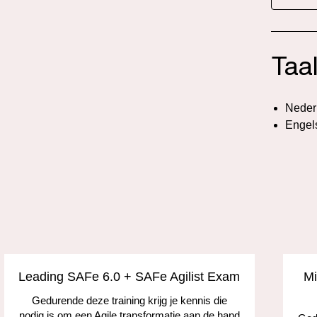
Taa
Neder
Engel
Leading SAFe 6.0 + SAFe Agilist Exam
Mi
Gedurende deze training krijg je kennis die
nodig is om een Agile transformatie aan de hand