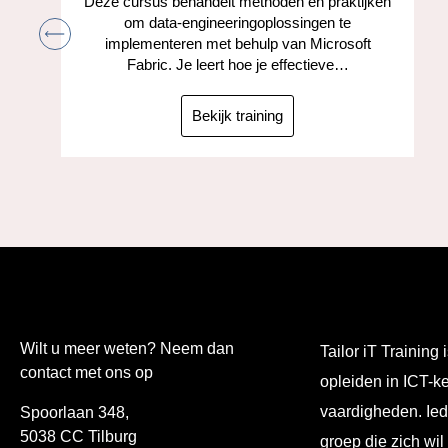
Deze cursus behandelt methoden en praktijken
om data-engineeringoplossingen te
implementeren met behulp van Microsoft
Fabric. Je leert hoe je effectieve…
Bekijk training
Wilt u meer weten? Neem dan
Tailor iT Training i
contact met ons op
opleiden in ICT-k
vaardigheden. Ied
Spoorlaan 348,
5038 CC Tilburg
groep die zich wil