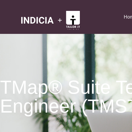
Ho
TMap® Suite Te
Engineer (TMS