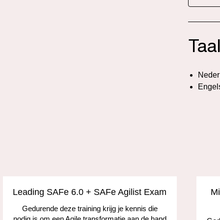
Taa
Neder
Engel
Leading SAFe 6.0 + SAFe Agilist Exam
Mi
Gedurende deze training krijg je kennis die
nodig is om een Agile transformatie aan de hand