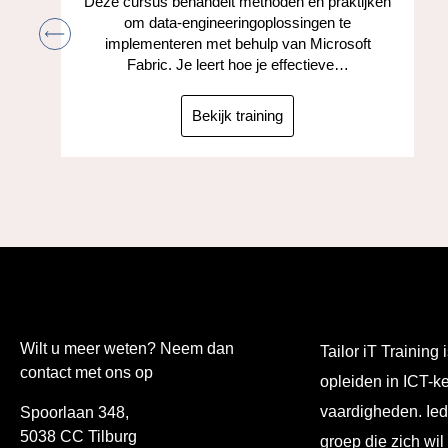
Deze cursus behandelt methoden en praktijken
om data-engineeringoplossingen te
implementeren met behulp van Microsoft
Fabric. Je leert hoe je effectieve…
Bekijk training
Wilt u meer weten? Neem dan
Tailor iT Training i
contact met ons op
opleiden in ICT-k
vaardigheden. Ied
Spoorlaan 348,
5038 CC Tilburg
groep die zich wil