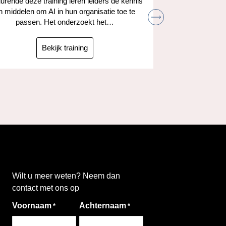
rende deze training leren leiders de kennis
n middelen om AI in hun organisatie toe te
Leer hoe je
passen. Het onderzoekt het…
kunt gebruik
taken
ta
Bekijk training
Wilt u meer weten? Neem dan
contact met ons op
Voornaam
Achternaam
*
*