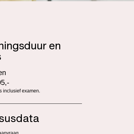
iningsduur en
s
en
5,-
is inclusief examen.
susdata
aanvraag