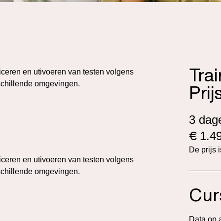
Tra
iceren en utivoeren van testen volgens
schillende omgevingen.
Prij
3 dag
€
1.49
De prijs 
iceren en utivoeren van testen volgens
schillende omgevingen.
Cur
Data op 