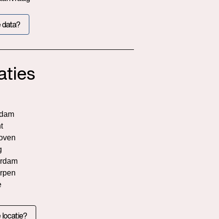
 data?
aties
rdam
t
oven
g
rdam
rpen
e
 locatie?