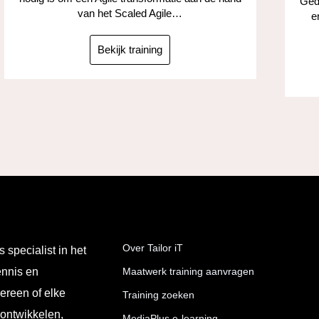
Gedu
van het Scaled Agile…
e
Bekijk training
Over Tailor iT
s specialist in het
ennis en
Maatwerk training aanvragen
ereen of elke
Training zoeken
 ontwikkelen,
MediaPlus e-learning