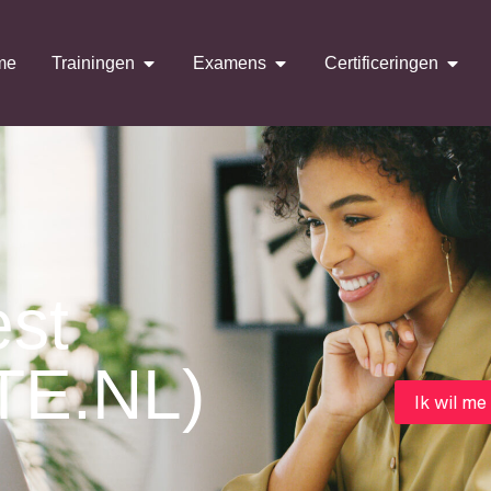
me
Trainingen
Examens
Certificeringen
st
TE.NL)
Ik wil me