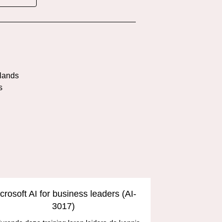
l
lands
s
crosoft AI for business leaders (AI-
Develop A
3017)
and the