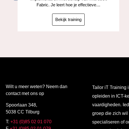
Fabric. Je leert hoe je effectieve…
Bekijk training
Wilt u meer weten? Neem dan
Tailor iT Training i
contact met ons op
opleiden in ICT-k
vaardigheden. Ied
Spoorlaan 348,
5038 CC Tilburg
groep die zich wil
T:
+31 (0)85 02 01 070
specialiseren of o
F
+31 (0)85 02 01 079