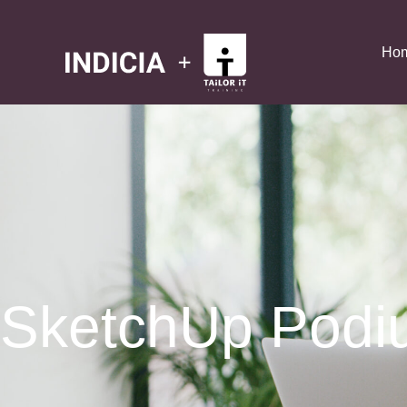
Ho
SketchUp Podi