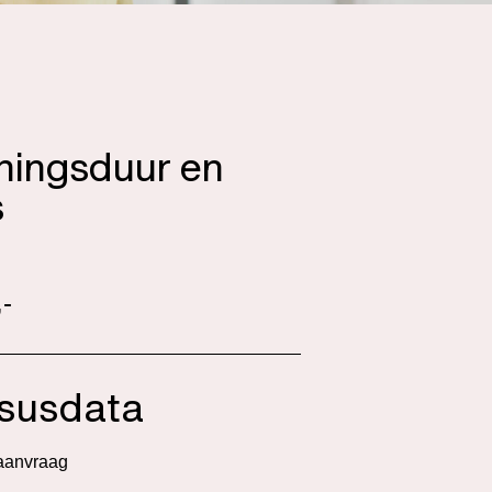
iningsduur en
s
-
susdata
aanvraag