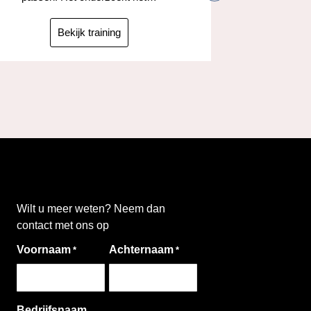
taken
ta
Bekijk training
Wilt u meer weten? Neem dan
contact met ons op
Voornaam
Achternaam
*
*
Bedrijfsnaam