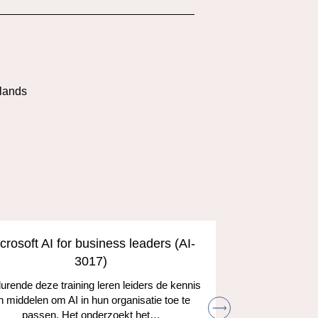
l
lands
crosoft AI for business leaders (AI-
Develop A
3017)
and the
rende deze training leren leiders de kennis
n middelen om AI in hun organisatie toe te
Leer hoe je
passen. Het onderzoekt het…
kunt gebruik