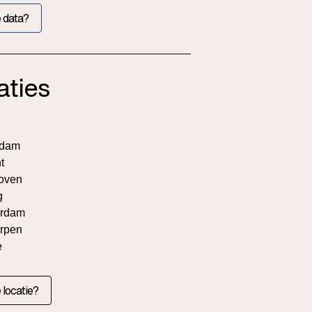
 data?
aties
rdam
t
oven
g
rdam
rpen
e
 locatie?