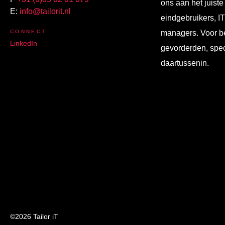
ons aan het juiste
E:
info@tailorit.nl
eindgebruikers, I
CONNECT
managers. Voor b
LinkedIn
gevorderden, spec
daartussenin.
©2026 Tailor iT