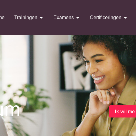
me
Trainingen
Examens
Certificeringen
um
Ik wil me