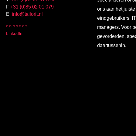
F
+31 (0)85 02 01 079
ons aan het juiste
E:
info@tailorit.nl
eindgebruikers, I
CONNECT
managers. Voor b
LinkedIn
gevorderden, spec
daartussenin.