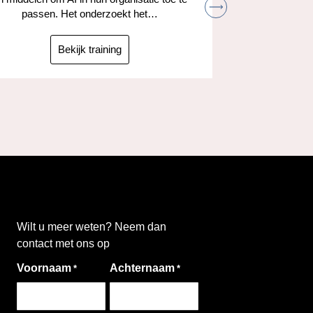
Leer hoe je
passen. Het onderzoekt het…
kunt gebruik
taken
ta
Bekijk training
Wilt u meer weten? Neem dan
contact met ons op
Voornaam
Achternaam
*
*