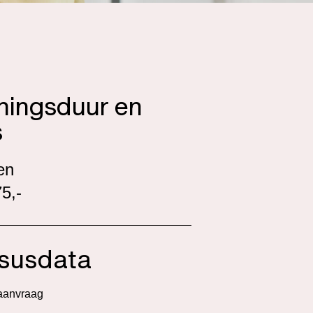
iningsduur en
s
en
5,-
susdata
aanvraag