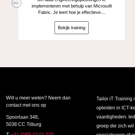
implementeren met behulp van Microsoft
Fabric. Je leert hoe je effectieve…
Bekijk training
Wilt u meer weten? Neem dan
Tailor iT Training i
contact met ons op
opleiden in ICT-k
vaardigheden. Ied
Spoorlaan 348,
5038 CC Tilburg
groep die zich wil
T:
+31 (0)85 02 01 070
specialiseren of o