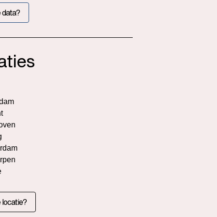
 data?
aties
rdam
t
oven
g
rdam
rpen
e
 locatie?