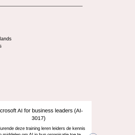
l
lands
s
crosoft AI for business leaders (AI-
Develop A
3017)
and the
rende deze training leren leiders de kennis
n middelen om AI in hun organisatie toe te