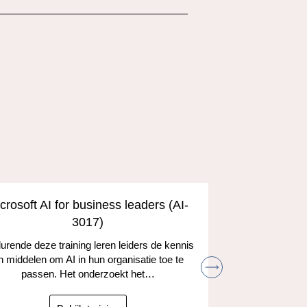
l
crosoft AI for business leaders (AI-
Develop A
3017)
and the
rende deze training leren leiders de kennis
n middelen om AI in hun organisatie toe te
Leer hoe je
passen. Het onderzoekt het…
kunt gebruik
taken
ta