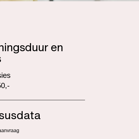
iningsduur en
s
sies
0,-
susdata
aanvraag