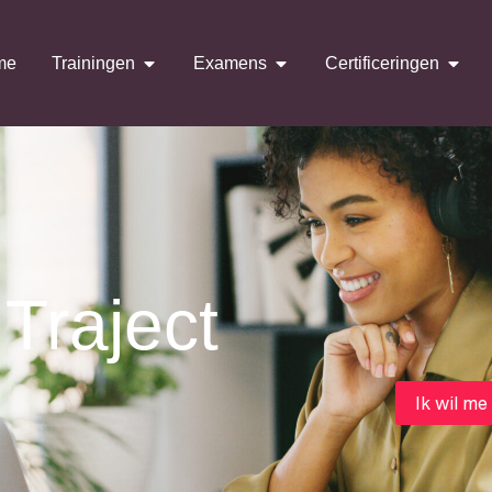
me
Trainingen
Examens
Certificeringen
Traject
Ik wil me