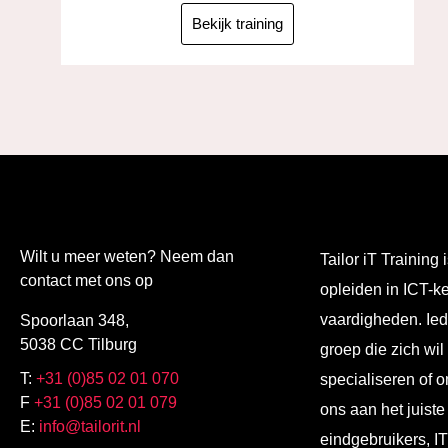
Bekijk training
Wilt u meer weten? Neem dan
Tailor iT Training i
contact met ons op
opleiden in ICT-k
vaardigheden. Ied
Spoorlaan 348,
5038 CC Tilburg
groep die zich wil
T:
+31 (0)85 02 01 070
specialiseren of o
F
+31 (0)85 02 01 079
ons aan het juiste
E:
info@tailorit.nl
eindgebruikers, I