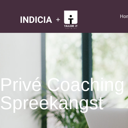
Ho
Privé Coaching 
Spreekangst