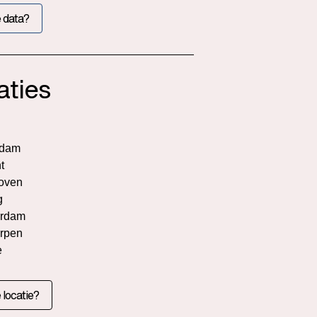
 data?
aties
rdam
t
oven
g
rdam
rpen
e
 locatie?