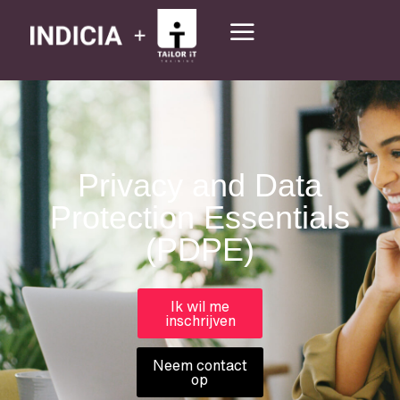
Privacy and Data
Protection Essentials
(PDPE)
Ik wil me
inschrijven
Neem contact
op