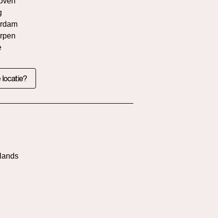
oven
g
rdam
rpen
e
 locatie?
l
lands