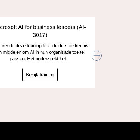
crosoft AI for business leaders (AI-
Develop A
3017)
and the
rende deze training leren leiders de kennis
n middelen om AI in hun organisatie toe te
Leer hoe je
passen. Het onderzoekt het…
kunt gebruik
taken
ta
Bekijk training