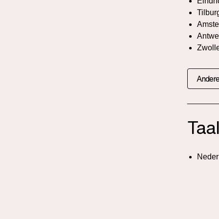
Eindh
Tilbur
Amste
Antwe
Zwoll
Andere
Taa
Neder