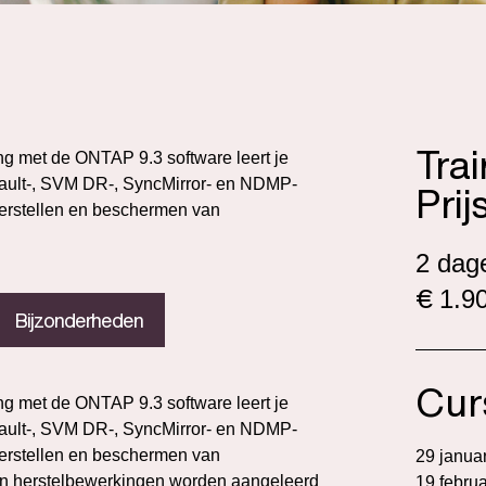
Tra
ing met de ONTAP 9.3 software leert je
ult-, SVM DR-, SyncMirror- en NDMP-
Prij
herstellen en beschermen van
2 dag
€
1.90
Bijzonderheden
Cur
ing met de ONTAP 9.3 software leert je
ult-, SVM DR-, SyncMirror- en NDMP-
herstellen en beschermen van
29 janua
 en herstelbewerkingen worden aangeleerd
19 februa