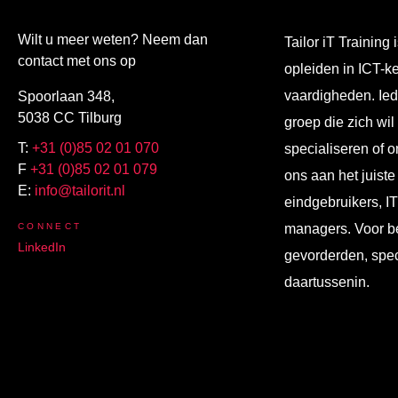
Wilt u meer weten? Neem dan
Tailor iT Training i
contact met ons op
opleiden in ICT-k
vaardigheden. Ied
Spoorlaan 348,
5038 CC Tilburg
groep die zich wil
T:
+31 (0)85 02 01 070
specialiseren of o
F
+31 (0)85 02 01 079
ons aan het juiste
E:
info@tailorit.nl
eindgebruikers, I
CONNECT
managers. Voor b
LinkedIn
gevorderden, spec
daartussenin.