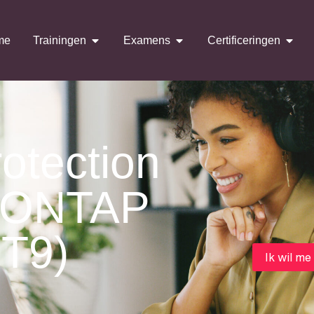
me
Trainingen
Examens
Certificeringen
otection
 (ONTAP
T9)
Ik wil me