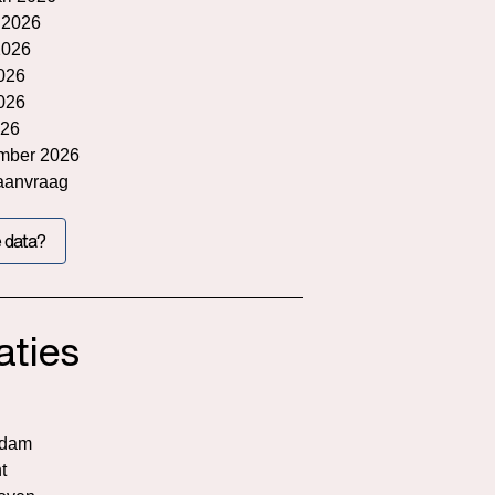
 2026
2026
026
2026
026
mber 2026
aanvraag
 data?
aties
rdam
t