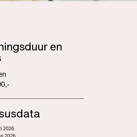
iningsduur en
s
en
0,-
susdata
ri 2026
ri 2026