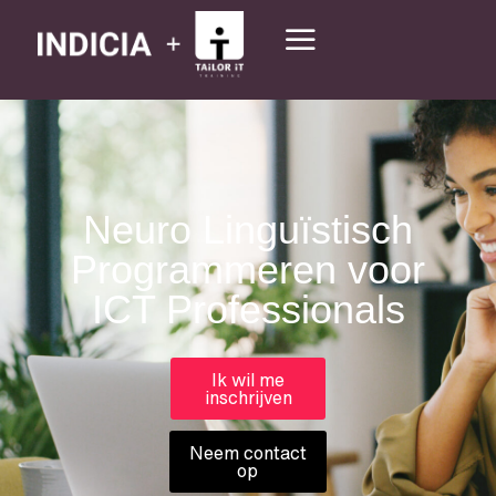
Neuro Linguïstisch
Programmeren voor
ICT Professionals
Ik wil me
inschrijven
Neem contact
op