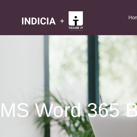
Ho
MS Word 365 B