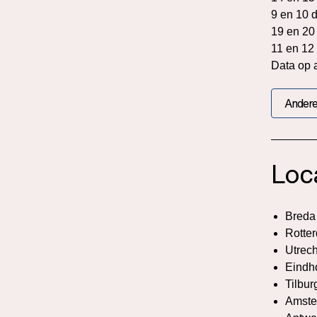
9 en 10 
19 en 20
11 en 12
Data op 
Andere
Loc
Breda
Rotte
Utrech
Eindh
Tilbur
Amste