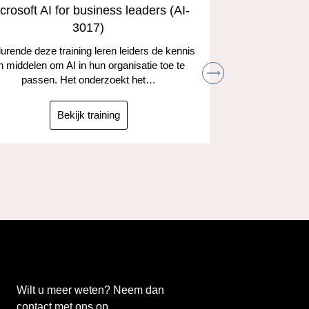
crosoft AI for business leaders (AI-
Develop A
3017)
and the
rende deze training leren leiders de kennis
n middelen om AI in hun organisatie toe te
Leer hoe je
passen. Het onderzoekt het…
kunt gebruik
taken
ta
Bekijk training
Wilt u meer weten? Neem dan
contact met ons op