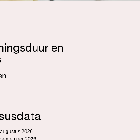
iningsduur en
s
en
-
susdata
 augustus 2026
 september 2026