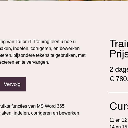
Tra
g van Tailor iT Training leert u hoe u
aken, indelen, corrigeren, en bewerken
Prij
teren, bijzondere tekens te gebruiken, met
lecteren en te vervangen.
2 dag
€
780,
Vervolg
Cur
bruikte functies van MS Word 365
aken, indelen, corrigeren en bewerken
11 en 12
14 en 15