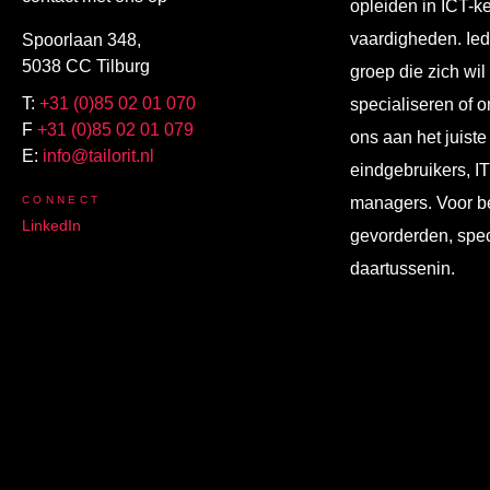
opleiden in ICT-k
vaardigheden. Ied
Spoorlaan 348,
5038 CC Tilburg
groep die zich wil
T:
+31 (0)85 02 01 070
specialiseren of o
F
+31 (0)85 02 01 079
ons aan het juiste
E:
info@tailorit.nl
eindgebruikers, I
CONNECT
managers. Voor b
LinkedIn
gevorderden, spec
daartussenin.