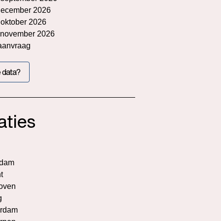
december 2026
 oktober 2026
 november 2026
aanvraag
 data?
aties
rdam
t
oven
g
rdam