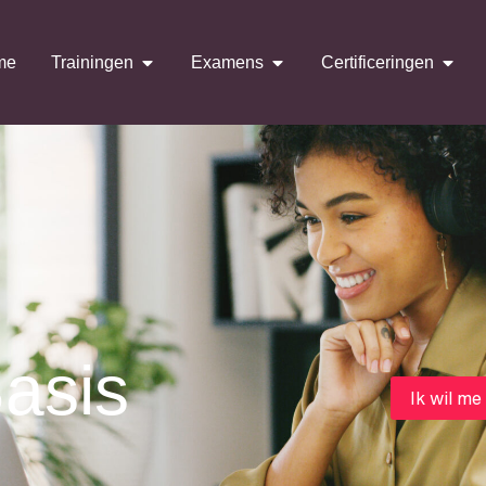
me
Trainingen
Examens
Certificeringen
asis
Ik wil me