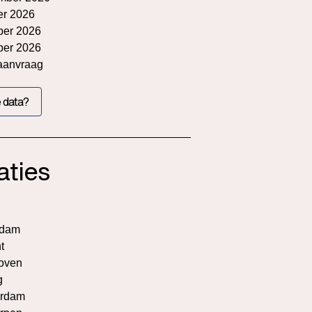
er 2026
ber 2026
ber 2026
aanvraag
 data?
aties
rdam
t
oven
g
rdam