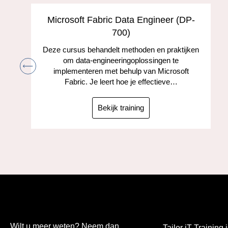
s
Microsoft Fabric Data Engineer (DP-
700)
Deze cursus behandelt methoden en praktijken
om data-engineeringoplossingen te
implementeren met behulp van Microsoft
Fabric. Je leert hoe je effectieve…
Bekijk training
Wilt u meer weten? Neem dan
Tailor iT Training i