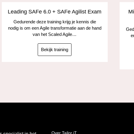
Leading SAFe 6.0 + SAFe Agilist Exam
Mi
Gedurende deze training krijg je kennis die
nodig is om een Agile transformatie aan de hand
Gedu
van het Scaled Agile…
e
Bekijk training
Over Tailor iT
s specialist in het