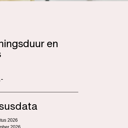
iningsduur en
s
-
susdata
tus 2026
mber 2026