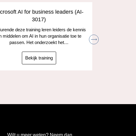
crosoft AI for business leaders (AI-
Develop A
3017)
and the
rende deze training leren leiders de kennis
n middelen om AI in hun organisatie toe te
Leer hoe je
passen. Het onderzoekt het…
kunt gebruik
taken
ta
Bekijk training
Wilt u meer weten? Neem dan