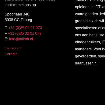
contact met ons op
opleiden in ICT-k
vaardigheden. Ied
Spoorlaan 348,
5038 CC Tilburg
groep die zich wil
T:
+31 (0)85 02 01 070
specialiseren of o
F
+31 (0)85 02 01 079
ons aan het juiste
E:
info@tailorit.nl
eindgebruikers, I
CONNECT
managers. Voor b
LinkedIn
gevorderden, spec
daartussenin.