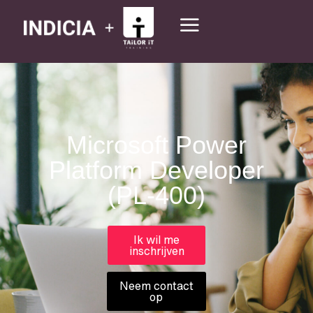
Microsoft Power
Platform Developer
(PL-400)
Ik wil me
inschrijven
Neem contact
op