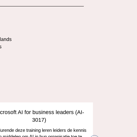
l
lands
s
crosoft AI for business leaders (AI-
Develop A
3017)
and the
rende deze training leren leiders de kennis
n middelen om AI in hun organisatie toe te