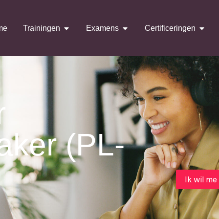
me
Trainingen
Examens
Certificeringen
r
aker (PL-
Ik wil me