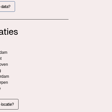
 data?
aties
rdam
t
oven
g
rdam
rpen
e
 locatie?