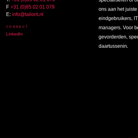
F
+31 (0)85 02 01 079
ons aan het juiste
E:
info@tailorit.nl
eindgebruikers, I
CONNECT
managers. Voor b
LinkedIn
gevorderden, spec
daartussenin.