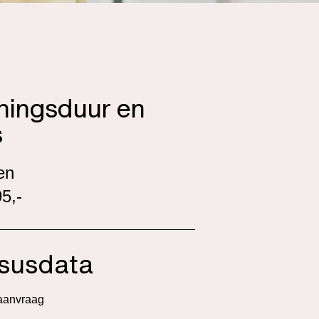
iningsduur en
s
en
5,-
susdata
aanvraag