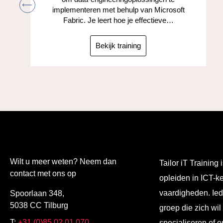
implementeren met behulp van Microsoft
Fabric. Je leert hoe je effectieve…
Bekijk training
Wilt u meer weten? Neem dan
Tailor iT Training i
contact met ons op
opleiden in ICT-k
vaardigheden. Ied
Spoorlaan 348,
5038 CC Tilburg
groep die zich wil
T:
+31 (0)85 02 01 070
specialiseren of o