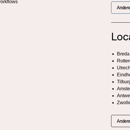
orkflows
Andere
Loc
Breda
Rotte
Utrech
Eindh
Tilbur
Amste
Antwe
Zwoll
Andere