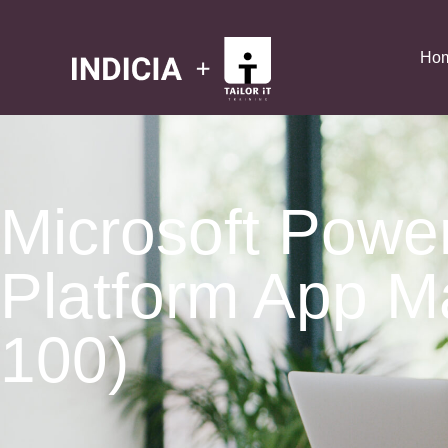
Ho
Microsoft Powe
Platform App M
100)