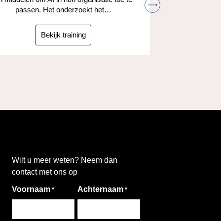
Leer hoe je
passen. Het onderzoekt het…
kunt gebruik
taken
ta
Bekijk training
Wilt u meer weten? Neem dan
contact met ons op
Voornaam
Achternaam
*
*