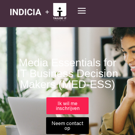
Media Essentials for
IT Business Decision
Makers (MED-ESS)
Ik wil me
inschrijven
Neem contact
op