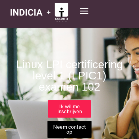
Linux LPI certificering
level 1 (LPIC1)
examen 102
Ik wil me
inschrijven
Neem contact
op