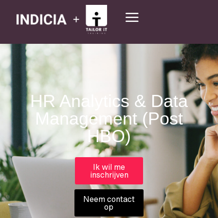
HR Analytics & Data
Management (Post
HBO)
Ik wil me
inschrijven
Neem contact
op