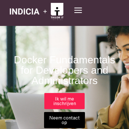
Docker Fundamentals
for Developers and
Administrators
Ik wil me
inschrijven
Neem contact
op