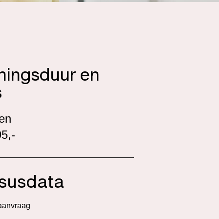
iningsduur en
s
sen
5,-
susdata
aanvraag