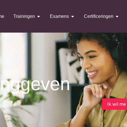
me
Trainingen
Examens
Certificeringen
inggeven
Ik wil me