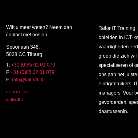
Wilt u meer weten? Neem dan
Tailor iT Training i
contact met ons op
opleiden in ICT-k
vaardigheden. Ied
Spoorlaan 348,
5038 CC Tilburg
groep die zich wil
T:
+31 (0)85 02 01 070
specialiseren of o
F
+31 (0)85 02 01 079
ons aan het juiste
E:
info@tailorit.nl
eindgebruikers, I
CONNECT
managers. Voor b
LinkedIn
gevorderden, spec
daartussenin.