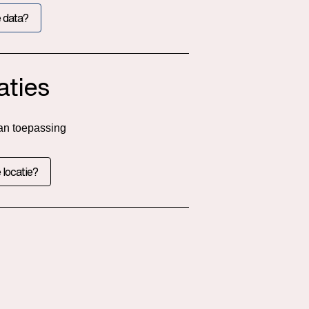
 data?
aties
an toepassing
 locatie?
l