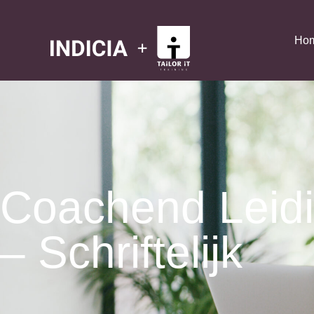
Ho
Coachend Leid
– Schriftelijk