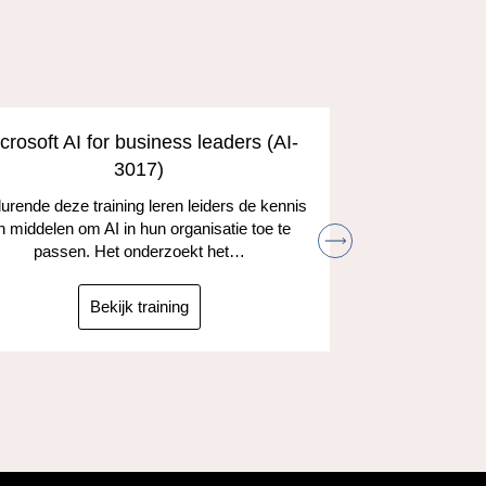
crosoft AI for business leaders (AI-
Develop A
3017)
and the
rende deze training leren leiders de kennis
n middelen om AI in hun organisatie toe te
Leer hoe je
passen. Het onderzoekt het…
kunt gebruik
taken
ta
Bekijk training