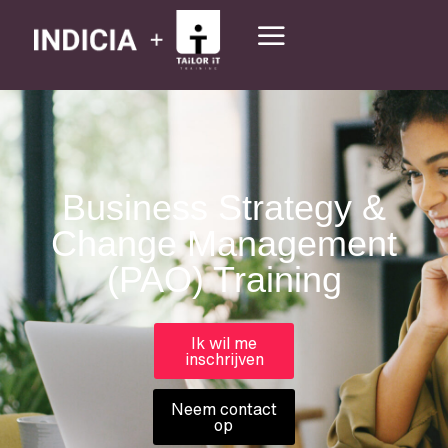
Business Strategy &
Change Management
(PAO) Training
Ik wil me
inschrijven
Neem contact
op