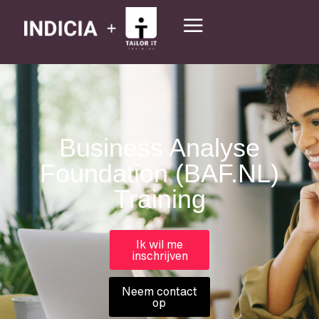
Business Analyse
Foundation (BAF.NL)
Training
Ik wil me
inschrijven
Neem contact
op