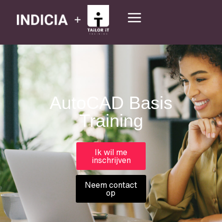
AutoCAD Basis
Training
Ik wil me
inschrijven
Neem contact
op