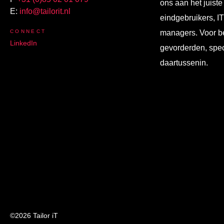
ons aan het juiste
E:
info@tailorit.nl
eindgebruikers, I
CONNECT
managers. Voor b
LinkedIn
gevorderden, spec
daartussenin.
©2026 Tailor iT