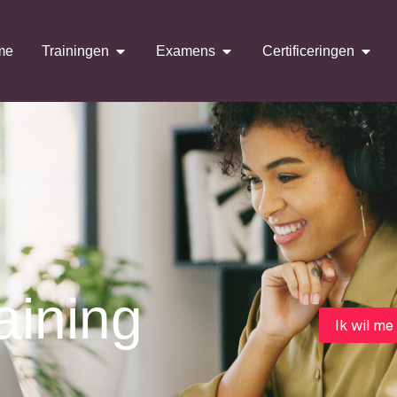
me
Trainingen
Examens
Certificeringen
aining
Ik wil me