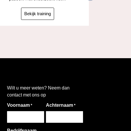
taken
ta
Bekijk training
Wilt u meer weten? Neem dan
contact met ons op
Voornaam
Achternaam
*
*
Bedrijfsnaam