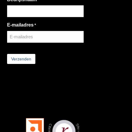
E-mailadres
*
CAPTCHA