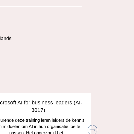
l
lands
crosoft AI for business leaders (AI-
Develop A
3017)
and the
rende deze training leren leiders de kennis
n middelen om AI in hun organisatie toe te
Leer hoe je
passen. Het onderzoekt het…
kunt gebruik