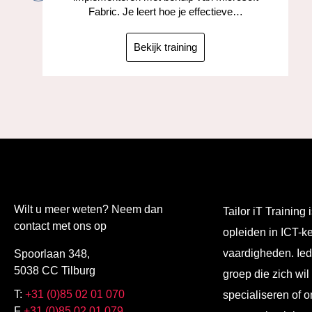
Fabric. Je leert hoe je effectieve…
Bekijk training
Wilt u meer weten? Neem dan
Tailor iT Training i
contact met ons op
opleiden in ICT-k
vaardigheden. Ied
Spoorlaan 348,
5038 CC Tilburg
groep die zich wil
T:
+31 (0)85 02 01 070
specialiseren of o
F
+31 (0)85 02 01 079