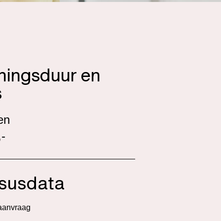
iningsduur en
s
en
-
susdata
aanvraag