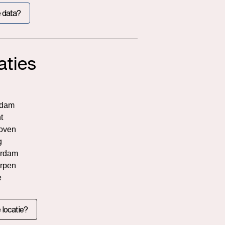
 data?
aties
rdam
t
oven
g
rdam
rpen
e
 locatie?