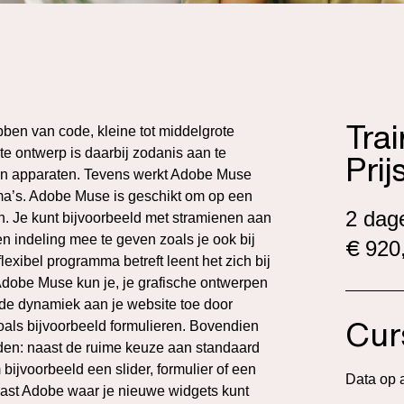
Tra
bben van code, kleine tot middelgrote
 ontwerp is daarbij zodanis aan te
Prij
 en apparaten. Tevens werkt Adobe Muse
a’s. Adobe Muse is geschikt om op een
2 dag
. Je kunt bijvoorbeeld met stramienen aan
en indeling mee te geven zoals je ook bij
€
920,
flexibel programma betreft leent het zich bij
dobe Muse kun je, je grafische ontwerpen
de dynamiek aan je website toe door
Cur
zoals bijvoorbeeld formulieren. Bovendien
den: naast de ruime keuze aan standaard
ijvoorbeeld een slider, formulier of een
Data op 
naast Adobe waar je nieuwe widgets kunt