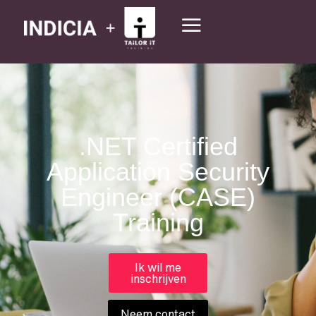
.NET Certified
Application Security
Engineer (CASE)
Training
Ik wil me
inschrijven
Neem contact