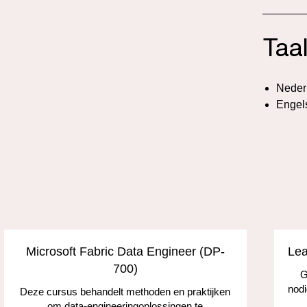
Taa
Neder
Engel
Microsoft Fabric Data Engineer (DP-
Lea
700)
G
nodi
Deze cursus behandelt methoden en praktijken
om data-engineeringoplossingen te