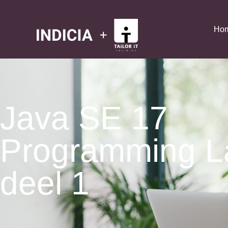
Ho
Java SE 17
Programming 
deel 1