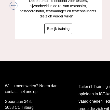
Deze cursus is bedoeld voor testers,
bijvoorbeeld in de rol van testanalist,
testcoördinator, testmanager en testconsultants
die zich verder willen…
Bekijk training
Wilt u meer weten? Neem dan
Tailor iT Training i
contact met ons op
opleiden in ICT-k
vaardigheden. Ied
Spoorlaan 348,
5038 CC Tilburg
groep die zich wil