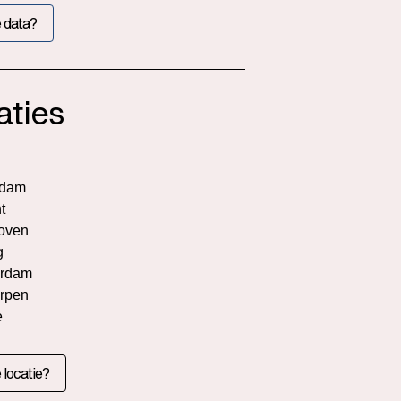
 data?
aties
rdam
t
oven
g
rdam
rpen
e
 locatie?