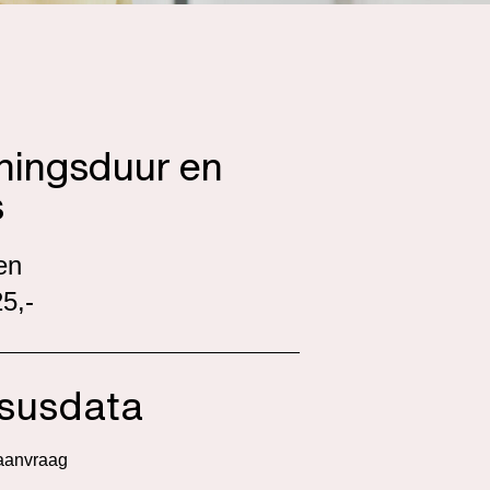
iningsduur en
s
en
5,-
susdata
aanvraag