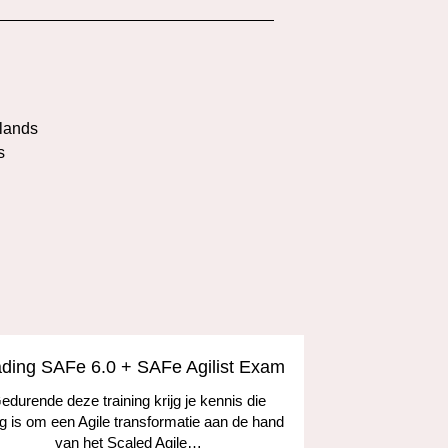
l
lands
s
ding SAFe 6.0 + SAFe Agilist Exam
Microsoft
edurende deze training krijg je kennis die
g is om een Agile transformatie aan de hand
Gedurende de
van het Scaled Agile…
en middele