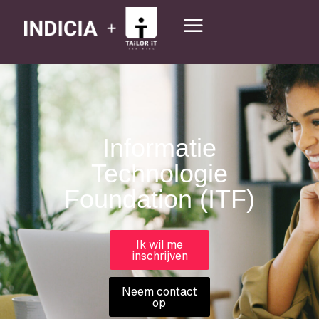
Informatie
Technologie
Foundation (ITF)
Ik wil me
inschrijven
Neem contact
op