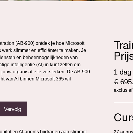
Tra
istration (AB-900) ontdek je hoe Microsoft
werk slimmer en efficiënter te maken. Je
Prij
e diensten en beheermogelijkheden van
tige intelligentie (AI) in kunt zetten om
1 dag
jouw organisatie te versterken. De AB-900
ht van AI binnen Microsoft 365 wil
€
695,
exclusie
Vervolg
Cur
opilot en AI-agents bijdragen aan slimmer
27 augus