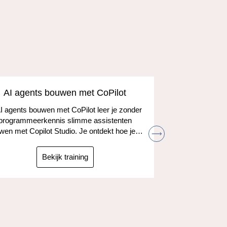
AI agents bouwen met CoPilot
Agile Anal
AI agents bouwen met CoPilot leer je zonder
Agile werke
programmeerkennis slimme assistenten
snel kunn
wen met Copilot Studio. Je ontdekt hoe je…
cursus lee
Bekijk training