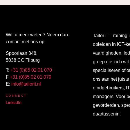
Wilt u meer weten? Neem dan
Tailor iT Training i
contact met ons op
opleiden in ICT-k
vaardigheden. Ied
Spoorlaan 348,
5038 CC Tilburg
groep die zich wil
T:
+31 (0)85 02 01 070
specialiseren of o
F
+31 (0)85 02 01 079
ons aan het juiste
E:
info@tailorit.nl
eindgebruikers, I
CONNECT
managers. Voor b
LinkedIn
gevorderden, spec
daartussenin.