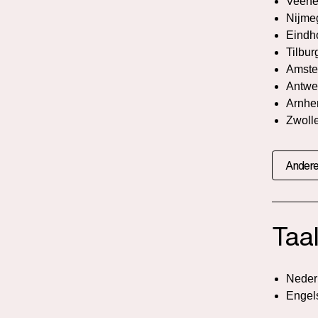
Veene
Nijme
Eindh
Tilbur
Amste
Antwe
Arnh
Zwoll
Andere
Taa
Neder
Engel