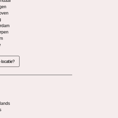
ndaal
gen
oven
g
rdam
rpen
em
e
 locatie?
l
lands
s