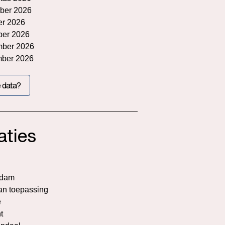
ber 2026
er 2026
ber 2026
mber 2026
mber 2026
 data?
aties
rdam
an toepassing
e
t