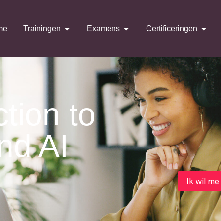
me
Trainingen
Examens
Certificeringen
tion to
nd AI
Ik wil me