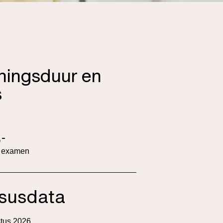
iningsduur en
s
-
f examen
susdata
tus 2026