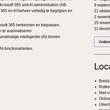
Microsoft 365 and AI administration (AB-
9 septem
 365 en AI-beheer volledig te begrijpen en
21 oktob
2 novem
25 nove
rosoft 365 herkennen en toepassen.
11 dece
 te automatiseren.
nstmatige intelligentie (AI) binnen
Andere
I-functionaliteiten.
Loc
Breda
Rotte
Niet v
Onlin
Utrech