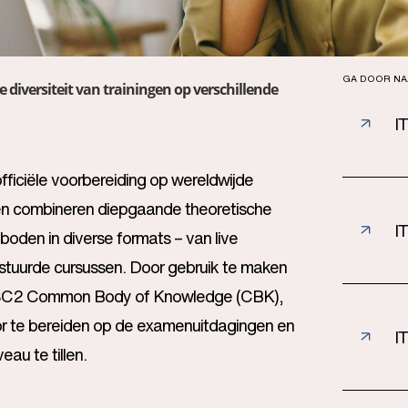
GA DOOR NA
me diversiteit van trainingen op verschillende
IT
fficiële voorbereiding op wereldwijde
gen combineren diepgaande theoretische
I
oden in diverse formats – van live
lfgestuurde cursussen. Door gebruik te maken
t ISC2 Common Body of Knowledge (CBK),
or te bereiden op de examenuitdagingen en
I
eau te tillen.