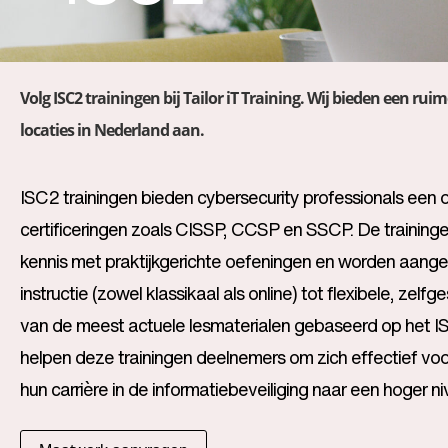
Volg ISC2 trainingen bij Tailor iT Training. Wij bieden een rui
locaties in Nederland aan.
ISC2 trainingen bieden cybersecurity professionals een o
certificeringen zoals CISSP, CCSP en SSCP. De trainin
kennis met praktijkgerichte oefeningen en worden aangeb
instructie (zowel klassikaal als online) tot flexibele, ze
van de meest actuele lesmaterialen gebaseerd op he
helpen deze trainingen deelnemers om zich effectief vo
hun carrière in de informatiebeveiliging naar een hoger niv