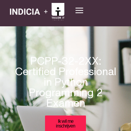
PCPP-32-2XX:
Certified Professional
in Python
Programming 2
Examen
Ik wil me
inschrijven