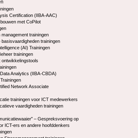
en
iningen
ysis Certification (IIBA-AAC)
 bouwen met CoPilot
gen
 management trainingen
basisvaardigheden trainingen
Intelligence (AI) Trainingen
Beheer trainingen
 ontwikkelingstools
rainingen
Data Analytics (IIBA-CBDA)
Trainingen
tified Network Associate
tie trainingen voor ICT medewerkers
tieve vaardigheden trainingen
nicatiewaaier” – Gespreksvoering op
or ICT-ers en andere hoofddenkers
ningen