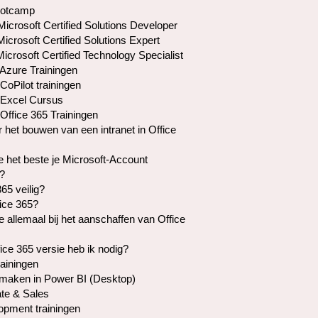
otcamp
crosoft Certified Solutions Developer
crosoft Certified Solutions Expert
crosoft Certified Technology Specialist
 Azure Trainingen
CoPilot trainingen
 Excel Cursus
Office 365 Trainingen
r het bouwen van een intranet in Office
e het beste je Microsoft-Account
?
365 veilig?
fice 365?
je allemaal bij het aanschaffen van Office
ice 365 versie heb ik nodig?
rainingen
maken in Power BI (Desktop)
te & Sales
pment trainingen