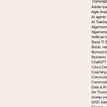
Training
Adobe tra
Agile Anal
AI agents
AI Trainin
Algemeen
Algemene 
Artificial 
Basis IT 
Beste .net
Burnout t
Business 
ChatGPT 
Cisco Cer
Coaching
Communica
Communica
Data & AI
De “Commu
niveau vo
DISC trai