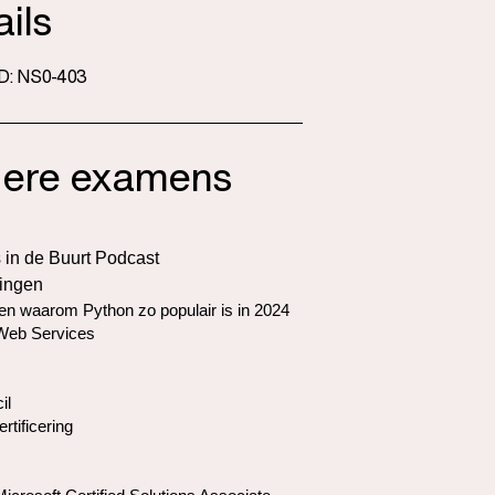
ils
D: NS0-403
ere examens
 in de Buurt Podcast
ringen
n waarom Python zo populair is in 2024
eb Services
il
ertificering