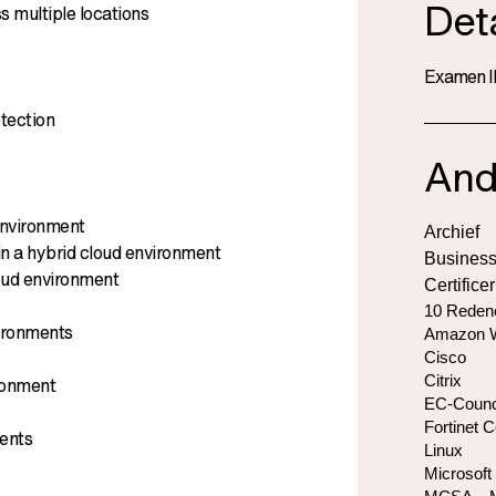
Deta
 multiple locations
Examen I
tection
And
 environment
Archief
n a hybrid cloud environment
Business
loud environment
Certifice
10 Redene
ironments
Amazon W
Cisco
Citrix
ironment
EC-Counc
Fortinet C
ents
Linux
Microsoft