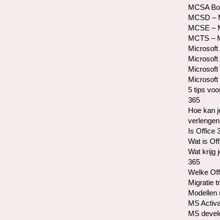
MCSA Bo
MCSD – Mi
MCSE – Mi
MCTS – Mi
Microsoft
Microsoft 
Microsoft
Microsoft 
5 tips voo
365
Hoe kan j
verlengen
Is Office 
Wat is Of
Wat krijg 
365
Welke Off
Migratie t
Modellen 
MS Activa
MS develo