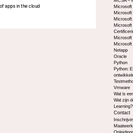
MCSA – Mi
of apps in the cloud
Microsoft
Microsoft 
Microsoft 
Microsoft
Certificer
Microsoft 
Microsoft 
Netapp
Oracle
Python
Python: E
ontwikkel
Testmetho
Vmware
Wat is e
Wat zijn 
Learning?
Contact
Inschrijvin
Maatwerk
Opleiding