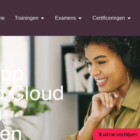
me
Trainingen
Examens
Certificeringen
App
d Cloud
n
men
Ik wil me inschrijven