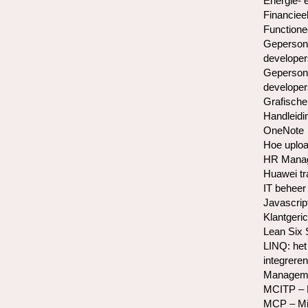
Energie- 
Financiee
Functione
Gepersona
developer
Gepersona
developer
Grafische
Handleidi
OneNote
Hoe uploa
HR Manag
Huawei tr
IT beheer 
Javascrip
Klantgeric
Lean Six
LINQ: het
integreren
Manageme
MCITP – M
MCP – Mic