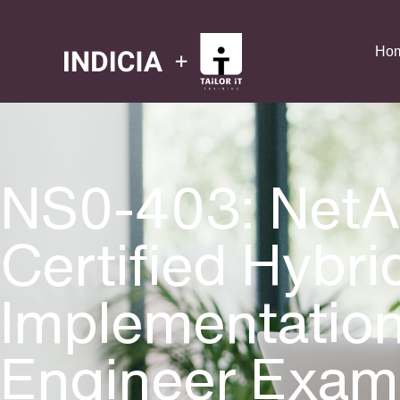
Ho
NS0-403: Net
Certified Hybri
Implementatio
Engineer Exa