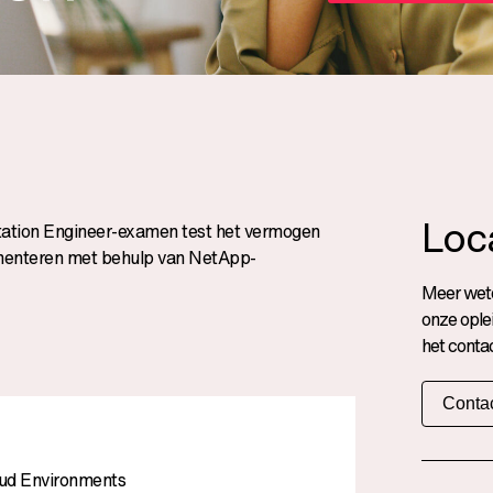
Loc
tation Engineer-examen test het vermogen
ementeren met behulp van NetApp-
Meer wete
onze ople
het contac
Contac
oud Environments