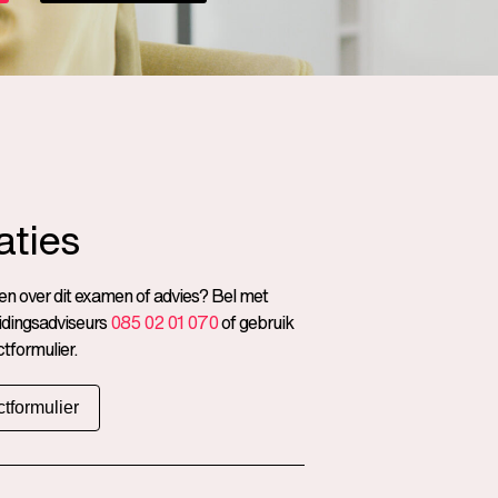
aties
n over dit examen of advies? Bel met
idingsadviseurs
085 02 01 070
of gebruik
tformulier.
tformulier