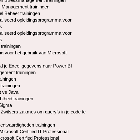
en Stressmanagement trainingen
l Management trainingen
el Beheer trainingen
liseerd opleidingsprogramma voor
s
liseerd opleidingsprogramma voor
s
 trainingen
ng voor het gebruik van Microsoft
d je Excel gegevens naar Power BI
ement trainingen
ainingen
trainingen
t vs Java
htheid trainingen
 Sigma
 Zwitsers zakmes om query’s in je code te
ntvaardigheden trainingen
icrosoft Certified IT Professional
rosoft Certified Professional