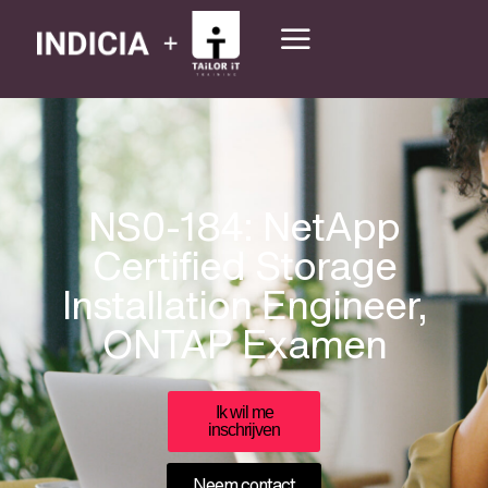
NS0-184: NetApp
Certified Storage
Installation Engineer,
ONTAP Examen
Ik wil me
inschrijven
Neem contact