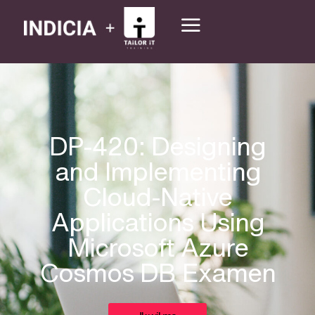
DP-420: Designing
and Implementing
Cloud-Native
Applications Using
Microsoft Azure
Cosmos DB Examen