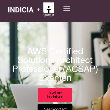
AWS Certified
Solutions Architect
Professional (ACSAP)
Examen
Ik wil me
inschrijven
Neem contact