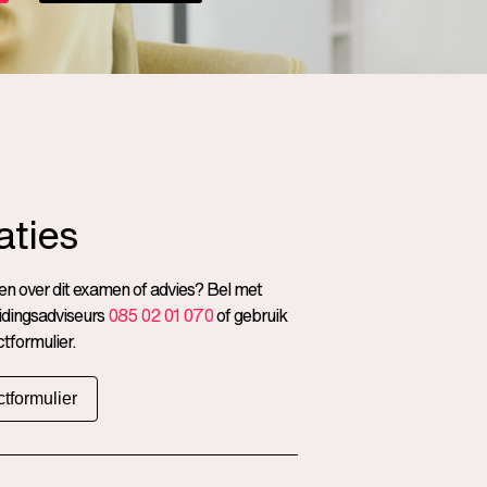
aties
n over dit examen of advies? Bel met
idingsadviseurs
085 02 01 070
of gebruik
tformulier.
tformulier