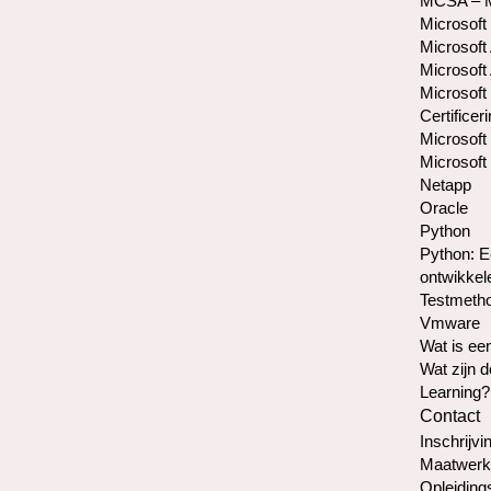
MCSA – Mi
Microsoft
Microsoft 
Microsoft 
Microsoft
Certificer
Microsoft 
Microsoft 
Netapp
Oracle
Python
Python: E
ontwikkel
Testmetho
Vmware
Wat is e
Wat zijn 
Learning?
Contact
Inschrijvin
Maatwerk
Opleiding