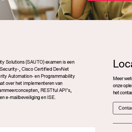
Loc
ty Solutions (SAUTO) examen is een
ecurity-, Cisco Certified DevNet
urity Automation- en Programmability
Meer wete
daat over het implementeren van
onze ople
grammeerconcepten, RESTful API’s,
het contac
en e-mailbeveiliging en ISE.
Contac