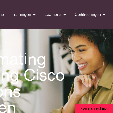
me
Trainingen
Examens
Certificeringen
mating
ng Cisco
ons
en
Ik wil me inschrijven