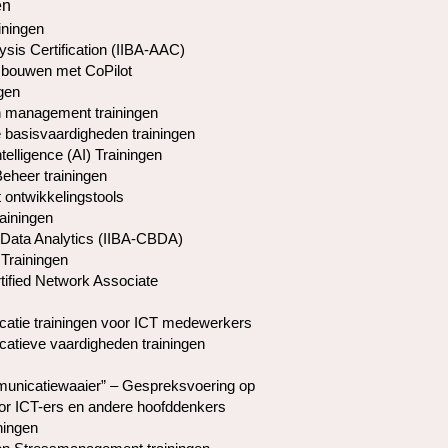
en
iningen
ysis Certification (IIBA-AAC)
 bouwen met CoPilot
gen
 management trainingen
basisvaardigheden trainingen
Intelligence (AI) Trainingen
Beheer trainingen
 ontwikkelingstools
rainingen
Data Analytics (IIBA-CBDA)
Trainingen
tified Network Associate
tie trainingen voor ICT medewerkers
tieve vaardigheden trainingen
nicatiewaaier” – Gespreksvoering op
or ICT-ers en andere hoofddenkers
ningen