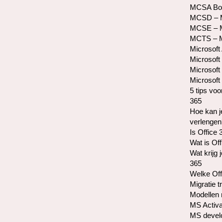
MCSA Bo
MCSD – Mi
MCSE – Mi
MCTS – Mi
Microsoft
Microsoft 
Microsoft
Microsoft 
5 tips voo
365
Hoe kan j
verlengen
Is Office 
Wat is Of
Wat krijg 
365
Welke Off
Migratie t
Modellen 
MS Activa
MS develo