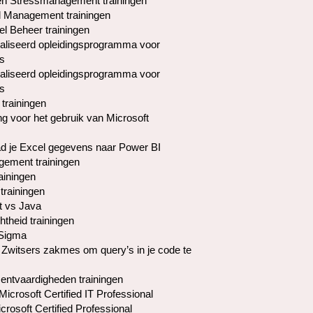
en Stressmanagement trainingen
l Management trainingen
el Beheer trainingen
liseerd opleidingsprogramma voor
s
liseerd opleidingsprogramma voor
s
 trainingen
ng voor het gebruik van Microsoft
d je Excel gegevens naar Power BI
ement trainingen
ainingen
trainingen
t vs Java
htheid trainingen
 Sigma
 Zwitsers zakmes om query’s in je code te
ntvaardigheden trainingen
icrosoft Certified IT Professional
rosoft Certified Professional