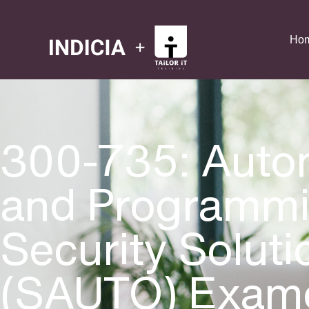
Ho
300-735: Auto
and Programmi
Security Soluti
(SAUTO) Exam