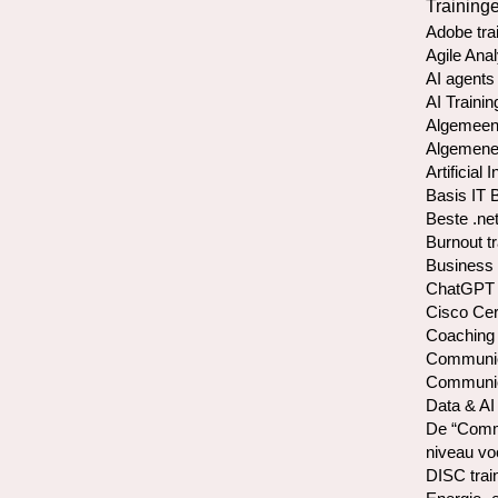
Training
Adobe tra
Agile Anal
AI agents
AI Trainin
Algemeen
Algemene 
Artificial 
Basis IT 
Beste .net
Burnout t
Business 
ChatGPT 
Cisco Cer
Coaching
Communica
Communica
Data & AI
De “Commu
niveau vo
DISC trai