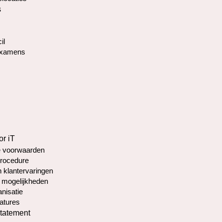
s
il
Examens
or iT
 voorwaarden
rocedure
 klantervaringen
 mogelijkheden
nisatie
atures
statement