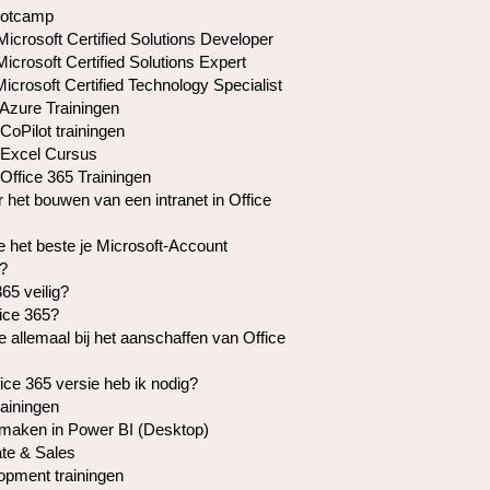
otcamp
crosoft Certified Solutions Developer
crosoft Certified Solutions Expert
crosoft Certified Technology Specialist
 Azure Trainingen
CoPilot trainingen
 Excel Cursus
Office 365 Trainingen
r het bouwen van een intranet in Office
e het beste je Microsoft-Account
?
365 veilig?
fice 365?
je allemaal bij het aanschaffen van Office
ice 365 versie heb ik nodig?
rainingen
maken in Power BI (Desktop)
te & Sales
pment trainingen