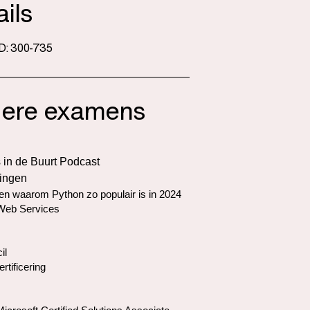
ils
D: 300-735
ere examens
 in de Buurt Podcast
ringen
n waarom Python zo populair is in 2024
eb Services
il
ertificering