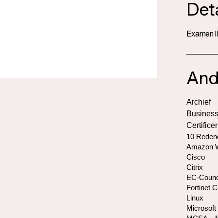
Deta
Examen I
And
Archief
Business
Certifice
10 Redene
Amazon W
Cisco
Citrix
EC-Counc
Fortinet C
Linux
Microsoft