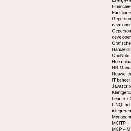
Energie- 
Financiee
Functione
Gepersona
developer
Gepersona
developer
Grafische
Handleidi
OneNote
Hoe uploa
HR Manag
Huawei tr
IT beheer 
Javascrip
Klantgeric
Lean Six
LINQ: het
integreren
Manageme
MCITP – M
MCP – Mic